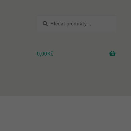
Hledat:
Hledat
0,00
Kč
adna