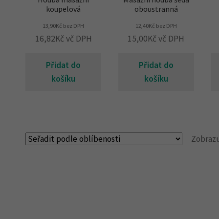
koupelová
oboustranná
13,90
Kč
bez DPH
12,40
Kč
bez DPH
16,82
Kč
vč DPH
15,00
Kč
vč DPH
Přidat do
Přidat do
košíku
košíku
Zobrazu