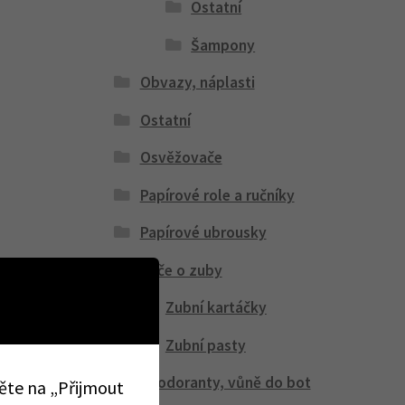
Ostatní
Šampony
Obvazy, náplasti
Ostatní
Osvěžovače
Papírové role a ručníky
Papírové ubrousky
Péče o zuby
Zubní kartáčky
Zubní pasty
Peodoranty, vůně do bot
něte na „Přijmout