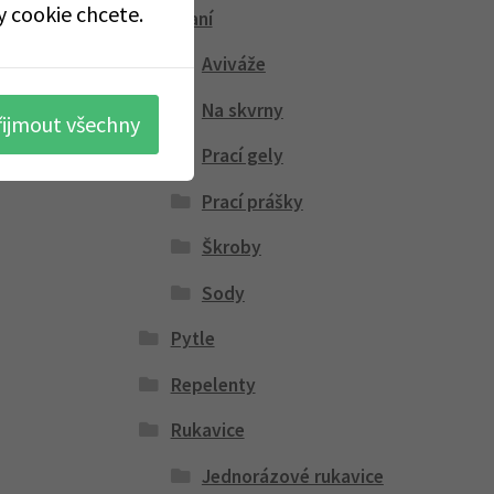
y cookie chcete.
Praní
Aviváže
Na skvrny
řijmout všechny
Prací gely
Prací prášky
Škroby
Sody
Pytle
Repelenty
Rukavice
Jednorázové rukavice