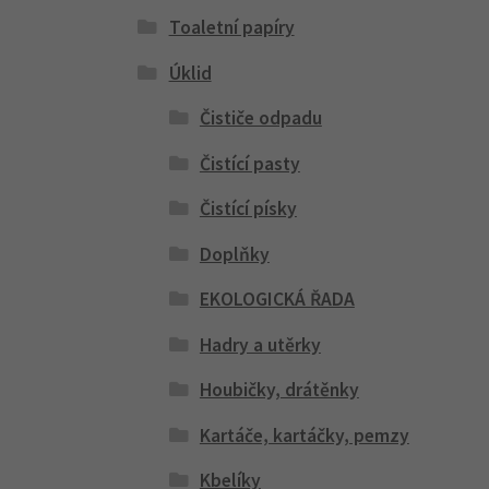
Toaletní papíry
Úklid
Čističe odpadu
Čistící pasty
Čistící písky
Doplňky
EKOLOGICKÁ ŘADA
Hadry a utěrky
Houbičky, drátěnky
Kartáče, kartáčky, pemzy
Kbelíky