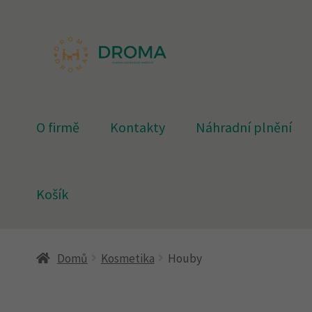
Přeskočit
Přejít
na
k
navigaci
obsahu
webu
O firmě
Kontakty
Náhradní plnění
Košík
Úvodní stránka
Doprava
Kontakty
Košík
Můj úč
Domů
Kosmetika
Houby