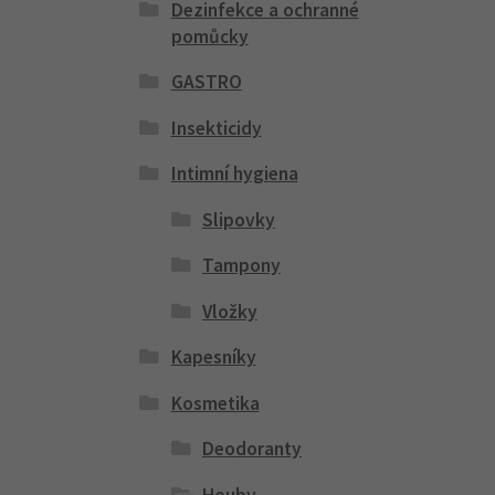
Dezinfekce a ochranné
pomůcky
GASTRO
Insekticidy
Intimní hygiena
Slipovky
Tampony
Vložky
Kapesníky
Kosmetika
Deodoranty
Houby