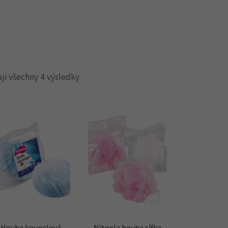
ji všechny 4 výsledky
Houba koupelová
Niteola houba síťka