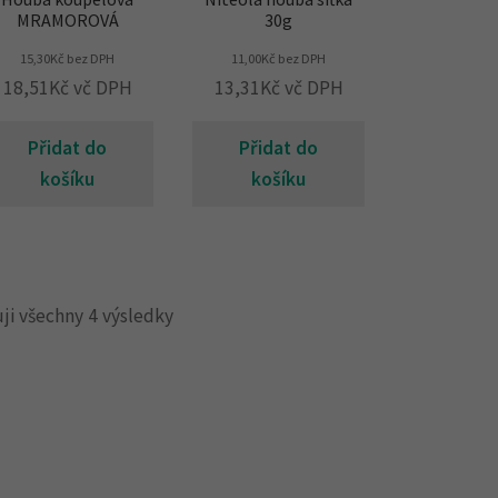
MRAMOROVÁ
30g
15,30
Kč
bez DPH
11,00
Kč
bez DPH
18,51
Kč
vč DPH
13,31
Kč
vč DPH
Přidat do
Přidat do
košíku
košíku
ji všechny 4 výsledky