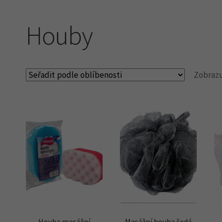
Houby
Zobrazu
Houba masážní
Masážní houba šedá