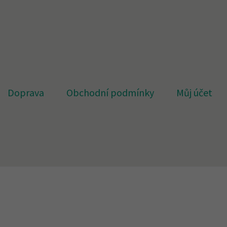
Doprava
Obchodní podmínky
Můj účet
et
Náhradní plnění
O firmě
Obchodní podmínky
Pokl