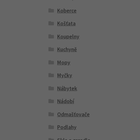
Koberce
Košťata
Koupelny
Kuchyně
Mopy
Myčky
Nábytek
Nádobí
Odmašťovače
Podlahy