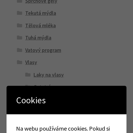
Sprchové gely
Tekutá mýdla
Tělová mléka
Tuhá mýdla
Vatový program
Vlasy
Laky na vlasy
Ostatní
Cookies
Šampony
Obvazy, náplasti
Ostatní
Na webu používáme cookies. Pokud si