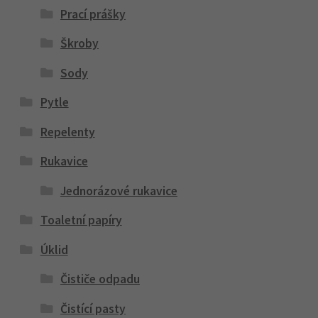
Prací prášky
Škroby
Sody
Pytle
Repelenty
Rukavice
Jednorázové rukavice
Toaletní papíry
Úklid
Čističe odpadu
Čistící pasty