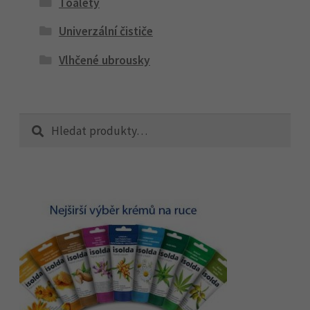
Toalety
Univerzální čističe
Vlhčené ubrousky
Hledat:
Hledat