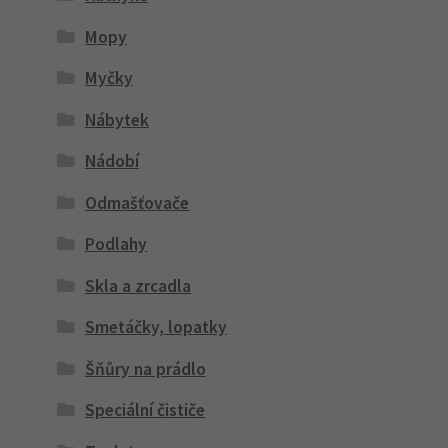
Mopy
Myčky
Nábytek
Nádobí
Odmašťovače
Podlahy
Skla a zrcadla
Smetáčky, lopatky
Šňůry na prádlo
Speciální čističe