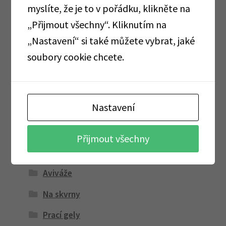
Osvěžovače
myslíte, že je to v pořádku, klikněte na
„Přijmout všechny“. Kliknutím na
Papírové role a ručníky
„Nastavení“ si také můžete vybrat, jaké
Papírové ubrousky
soubory cookie chcete.
Péče o zuby
Zubní kartáčky
Nastavení
Zubní pasty
Peodoranty, vůně do bot
Přijmout všechny
Praní
Aviváže
Na skvrny
Prací gely