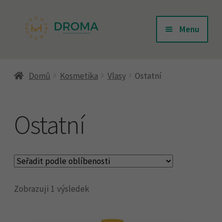
Přeskočit
Přejít
Menu
na
k
navigaci
obsahu
Úvodní stránka
webu
Domů
Kosmetika
Vlasy
Ostatní
Doprava
Ostatní
Kontakty
Košík
Zobrazuji 1 výsledek
Můj účet