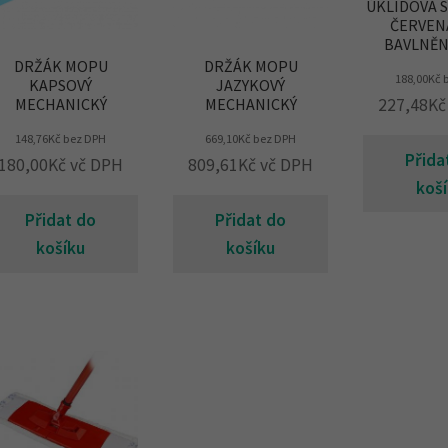
ÚKLIDOVÁ 
ČERVEN
BAVLNĚN
DRŽÁK MOPU
DRŽÁK MOPU
188,00
Kč
b
KAPSOVÝ
JAZYKOVÝ
227,48
Kč
MECHANICKÝ
MECHANICKÝ
148,76
Kč
bez DPH
669,10
Kč
bez DPH
Přida
180,00
Kč
vč DPH
809,61
Kč
vč DPH
koš
Přidat do
Přidat do
košíku
košíku