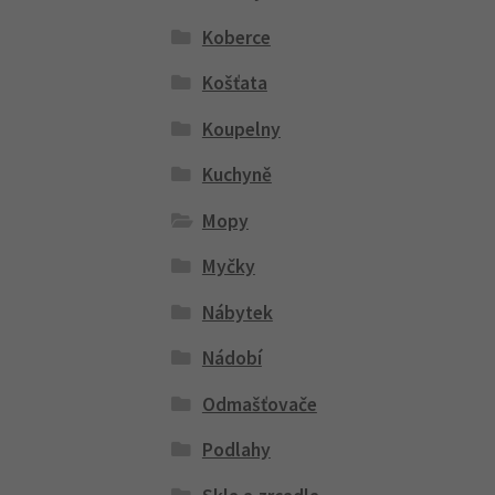
Koberce
Košťata
Koupelny
Kuchyně
Mopy
Myčky
Nábytek
Nádobí
Odmašťovače
Podlahy