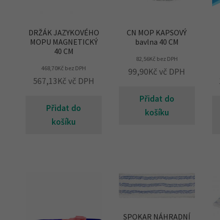
DRŽÁK JAZYKOVÉHO
CN MOP KAPSOVÝ
MOPU MAGNETICKÝ
bavlna 40 CM
40 CM
82,56
Kč
bez DPH
468,70
Kč
bez DPH
99,90
Kč
vč DPH
567,13
Kč
vč DPH
Přidat do
Přidat do
košíku
košíku
SPOKAR NÁHRADNÍ