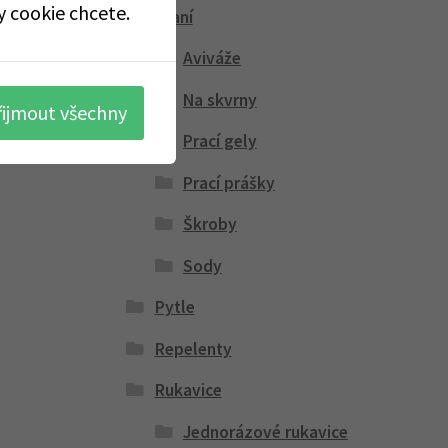
y cookie chcete.
Praní
Aviváže
Na skvrny
řijmout všechny
Prací gely
Prací prášky
Škroby
Sody
Pytle
Repelenty
Rukavice
Jednorázové rukavice