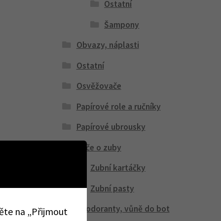
Ostatní
Šampony
Obvazy, náplasti
Ostatní
Osvěžovače
Papírové role a ručníky
Papírové ubrousky
Péče o zuby
Zubní kartáčky
Zubní pasty
Peodoranty, vůně do bot
něte na „Přijmout