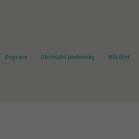
Doprava
Obchodní podmínky
Můj účet
et
Náhradní plnění
O firmě
Obchodní podmínky
Pokl