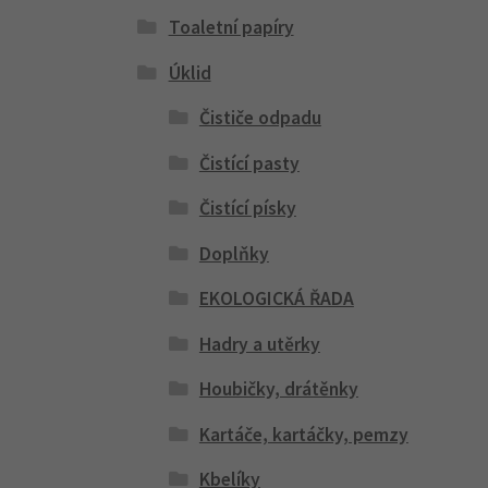
Toaletní papíry
Úklid
Čističe odpadu
Čistící pasty
Čistící písky
Doplňky
EKOLOGICKÁ ŘADA
Hadry a utěrky
Houbičky, drátěnky
Kartáče, kartáčky, pemzy
Kbelíky