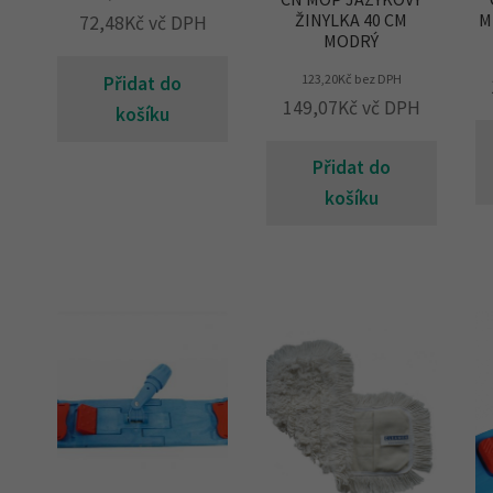
ŽINYLKA 40 CM
M
72,48
Kč
vč DPH
MODRÝ
123,20
Kč
bez DPH
Přidat do
149,07
Kč
vč DPH
košíku
Přidat do
košíku