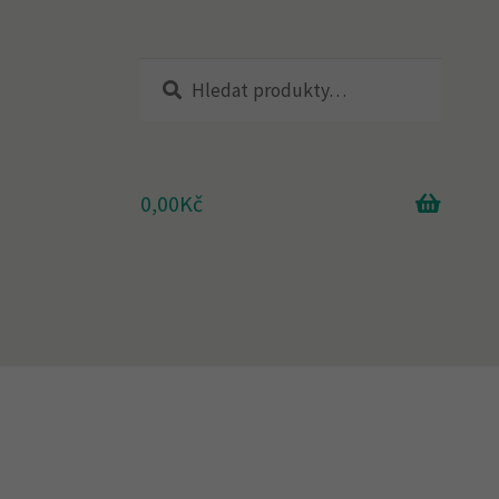
Hledat:
Hledat
0,00
Kč
adna