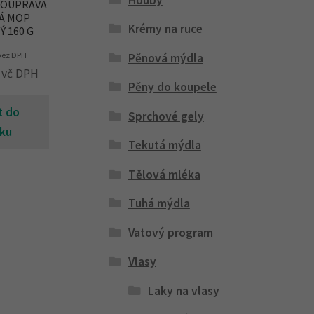
SOUPRAVA
Á MOP
Krémy na ruce
Ý 160 G
ez DPH
Pěnová mýdla
vč DPH
Pěny do koupele
t do
Sprchové gely
íku
Tekutá mýdla
Tělová mléka
Tuhá mýdla
Vatový program
Vlasy
Laky na vlasy