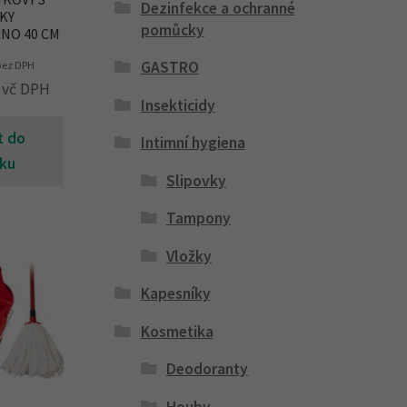
Dezinfekce a ochranné
KY
pomůcky
NO 40 CM
GASTRO
ez DPH
vč DPH
Insekticidy
t do
Intimní hygiena
íku
Slipovky
Tampony
Vložky
Kapesníky
Kosmetika
Deodoranty
Houby