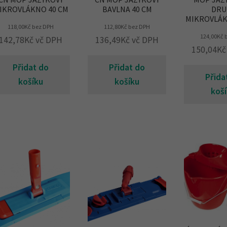
IKROVLÁKNO 40 CM
BAVLNA 40 CM
DRU
MIKROVLÁK
118,00
Kč
bez DPH
112,80
Kč
bez DPH
124,00
Kč
b
142,78
Kč
vč DPH
136,49
Kč
vč DPH
150,04
Kč
Přidat do
Přidat do
Přida
košíku
košíku
koš