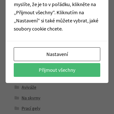
Osvěžovače
myslíte, že je to v pořádku, klikněte na
„Přijmout všechny“. Kliknutím na
Papírové role a ručníky
„Nastavení“ si také můžete vybrat, jaké
Papírové ubrousky
soubory cookie chcete.
Péče o zuby
Zubní kartáčky
Nastavení
Zubní pasty
Peodoranty, vůně do bot
Přijmout všechny
Praní
Aviváže
Na skvrny
Prací gely