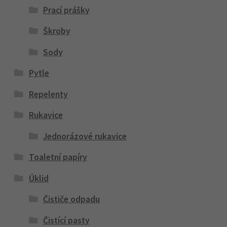
Prací prášky
Škroby
Sody
Pytle
Repelenty
Rukavice
Jednorázové rukavice
Toaletní papíry
Úklid
Čističe odpadu
Čistící pasty