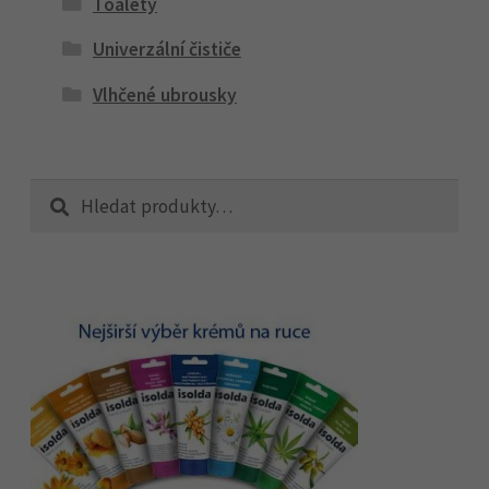
Toalety
Univerzální čističe
Vlhčené ubrousky
Hledat:
Hledat