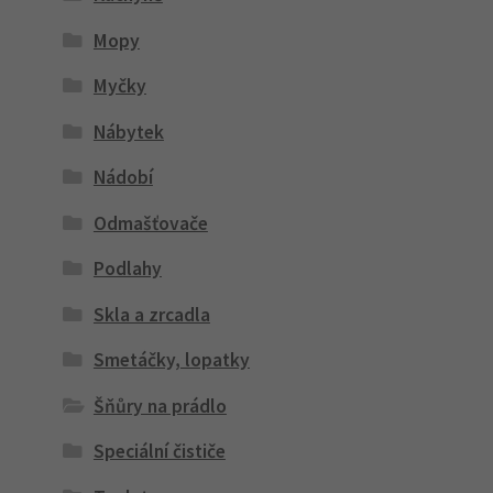
Mopy
Myčky
Nábytek
Nádobí
Odmašťovače
Podlahy
Skla a zrcadla
Smetáčky, lopatky
Šňůry na prádlo
Speciální čističe