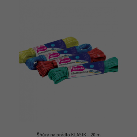
Náhradní plnění
O firmě
Obchodní podmínky
Pokladna
Šňůra na prádlo KLASIK – 20 m