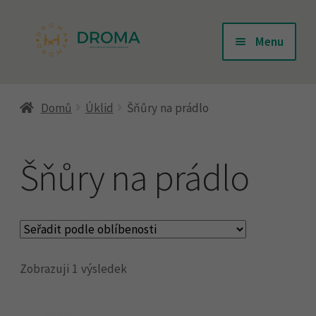
Přeskočit
Přejít
Menu
na
k
navigaci
obsahu
Úvodní stránka
webu
Domů
Úklid
Šňůry na prádlo
Doprava
Šňůry na prádlo
Kontakty
Košík
Zobrazuji 1 výsledek
Můj účet