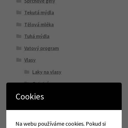
Sprchové gely
Tekutá mýdla
Tělová mléka
Tuhá mýdla
Vatový program
Vlasy
Laky na vlasy
Ostatní
Cookies
Šampony
Obvazy, náplasti
Ostatní
Na webu používáme cookies. Pokud si