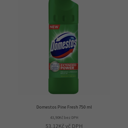
Domestos Pine Fresh 750 ml
43,90
Kč
bez DPH
53,12
Kč
vč DPH