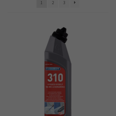
Náhradní plnění
1
2
3
O firmě
Obchodní podmínky
Pokladna