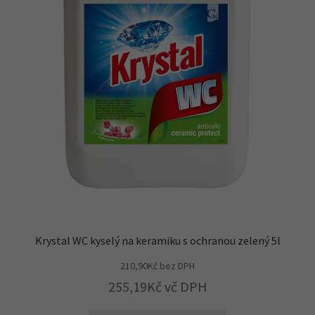
Krystal WC kyselý na keramiku s ochranou zelený 5l
210,90
Kč
bez DPH
255,19
Kč
vč DPH