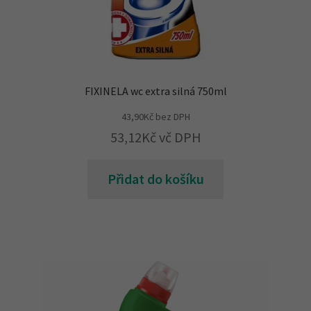
FIXINELA wc extra silná 750ml
43,90
Kč
bez DPH
53,12
Kč
vč DPH
Přidat do košíku