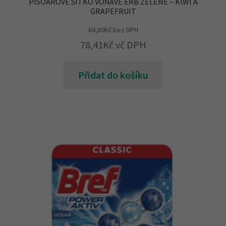
PISOÁROVÉ SÍTKO VOŇAVÉ ERB ZELENÉ – KIWI A
GRAPEFRUIT
64,80
Kč
bez DPH
78,41
Kč
vč DPH
Přidat do košíku