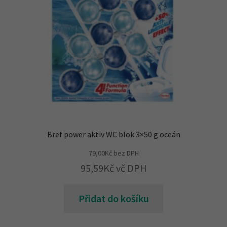
Bref power aktiv WC blok 3×50 g oceán
79,00
Kč
bez DPH
95,59
Kč
vč DPH
Přidat do košíku