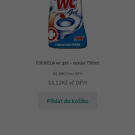
FIXINELA wc gel – oceán 750ml
43,90
Kč
bez DPH
53,12
Kč
vč DPH
Přidat do košíku