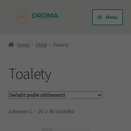
Přeskočit
Přejít
Menu
na
k
navigaci
obsahu
Úvodní stránka
webu
Domů
Úklid
Toalety
Doprava
Toalety
Kontakty
Košík
Zobrazen 1. – 20. z 56 výsledků
Můj účet