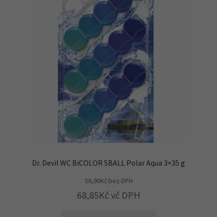
Dr. Devil WC BiCOLOR 5BALL Polar Aqua 3×35 g
56,90
Kč
bez DPH
68,85
Kč
vč DPH