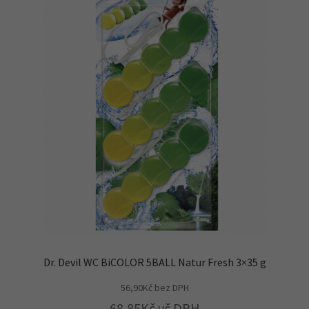
Dr. Devil WC BiCOLOR 5BALL Natur Fresh 3×35 g
56,90
Kč
bez DPH
68,85
Kč
vč DPH