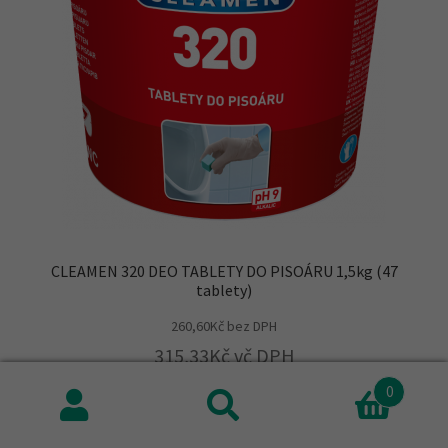
CLEAMEN 320 DEO TABLETY DO PISOÁRU 1,5kg (47
tablety)
260,60
Kč
bez DPH
315,33
Kč
vč DPH
0
Přidat do košíku
Hledat:
Hledat