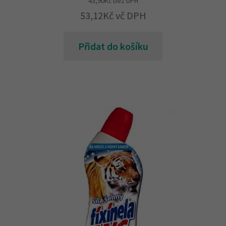
43,90
Kč
bez DPH
53,12
Kč
vč DPH
Přidat do košíku