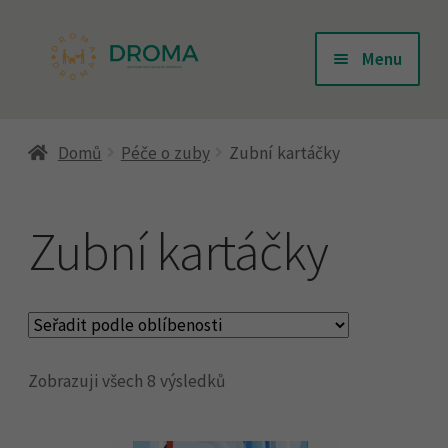
Přeskočit
Přejít
Menu
na
k
navigaci
obsahu
Úvodní stránka
webu
Domů
Péče o zuby
Zubní kartáčky
Doprava
Zubní kartáčky
Kontakty
Košík
Zobrazuji všech 8 výsledků
Můj účet