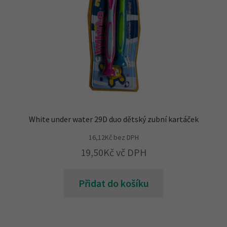
White under water 29D duo dětský zubní kartáček
16,12
Kč
bez DPH
19,50
Kč
vč DPH
Přidat do košíku