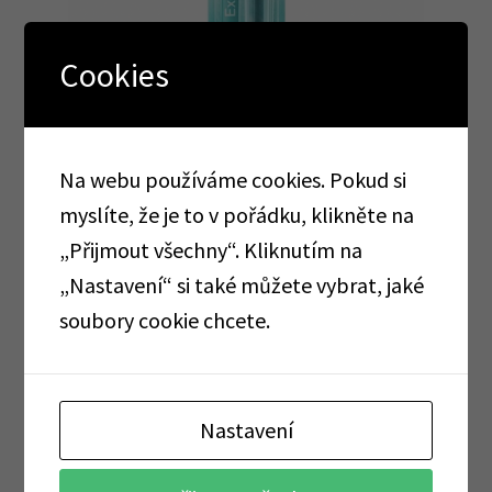
Cookies
Sensodyne zubní kartáček střední
64,90
Kč
bez DPH
Na webu používáme cookies. Pokud si
78,53
Kč
vč DPH
myslíte, že je to v pořádku, klikněte na
„Přijmout všechny“. Kliknutím na
Čtěte více
„Nastavení“ si také můžete vybrat, jaké
soubory cookie chcete.
Nastavení