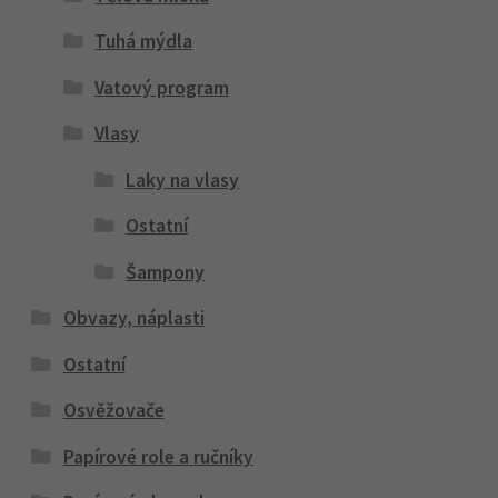
Tuhá mýdla
Vatový program
Vlasy
Laky na vlasy
Ostatní
Šampony
Obvazy, náplasti
Ostatní
Osvěžovače
Papírové role a ručníky