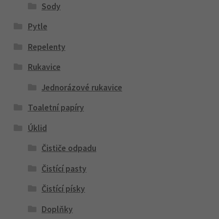
Sody
Pytle
Repelenty
Rukavice
Jednorázové rukavice
Toaletní papíry
Úklid
Čističe odpadu
Čistící pasty
Čistící písky
Doplňky