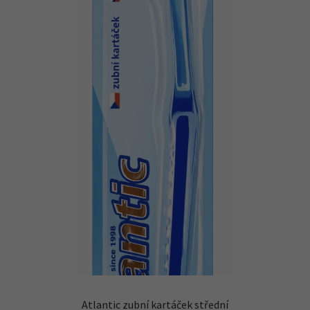
Náhradní plnění
O firmě
Obchodní podmínky
Pokladna
Atlantic zubní kartáček střední