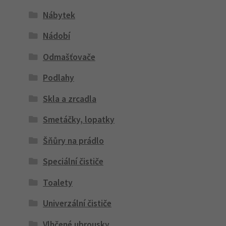
Nábytek
Nádobí
Odmašťovače
Podlahy
Skla a zrcadla
Smetáčky, lopatky
Šňůry na prádlo
Speciální čističe
Toalety
Univerzální čističe
Vlhčené ubrousky