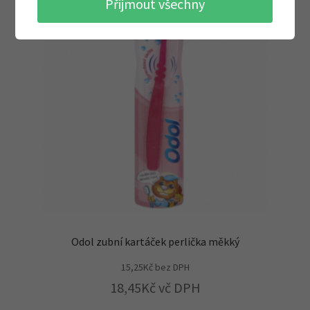
Přijmout všechny
Odol zubní kartáček perlička měkký
15,25
Kč
bez DPH
18,45
Kč
vč DPH