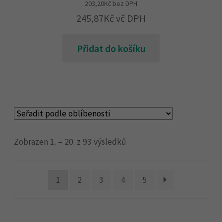
203,20
Kč
bez DPH
245,87
Kč
vč DPH
Přidat do košíku
Zobrazen 1. – 20. z 93 výsledků
1
2
3
4
5