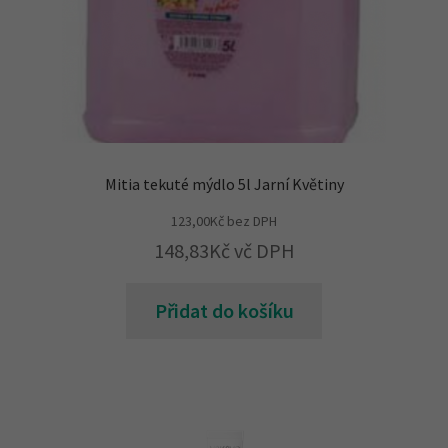
Mitia tekuté mýdlo 5l Jarní Květiny
123,00
Kč
bez DPH
148,83
Kč
vč DPH
Přidat do košíku