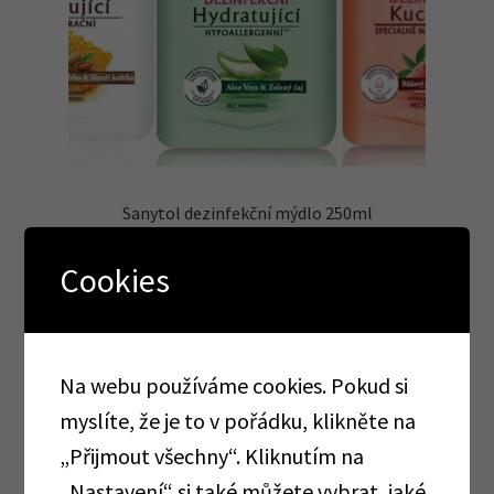
Sanytol dezinfekční mýdlo 250ml
49,00
Kč
bez DPH
Cookies
59,29
Kč
vč DPH
Přidat do košíku
Na webu používáme cookies. Pokud si
myslíte, že je to v pořádku, klikněte na
„Přijmout všechny“. Kliknutím na
„Nastavení“ si také můžete vybrat, jaké