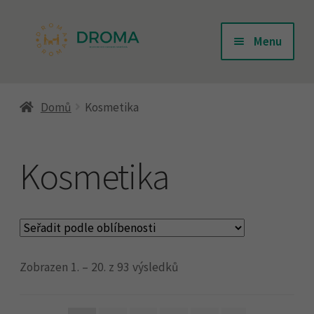
Přeskočit
Přejít
Menu
na
k
navigaci
obsahu
Úvodní stránka
webu
Domů
Kosmetika
Doprava
Kosmetika
Kontakty
Košík
Zobrazen 1. – 20. z 93 výsledků
Můj účet