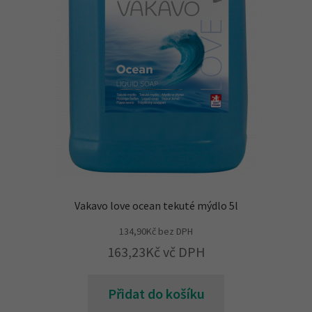
Vakavo love ocean tekuté mýdlo 5l
134,90
Kč
bez DPH
163,23
Kč
vč DPH
Přidat do košíku