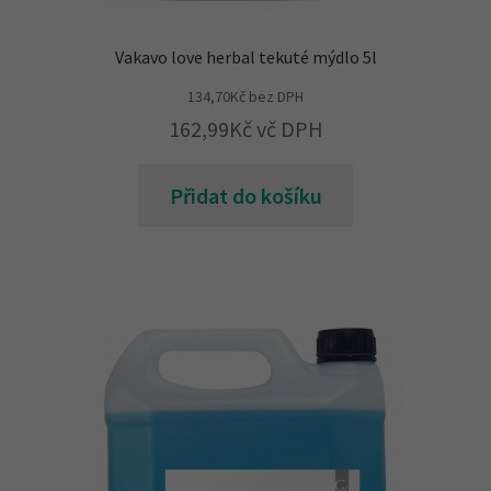
Vakavo love herbal tekuté mýdlo 5l
134,70
Kč
bez DPH
162,99
Kč
vč DPH
Přidat do košíku