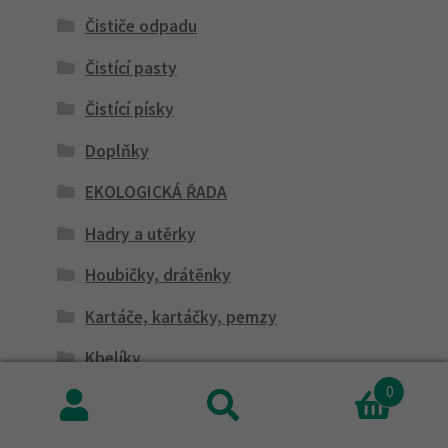
Čističe odpadu
Čistící pasty
Čistící písky
Doplňky
EKOLOGICKÁ ŘADA
Hadry a utěrky
Houbičky, drátěnky
Kartáče, kartáčky, pemzy
Kbelíky
0
Koberce
Hledat:
Hledat
Košťata