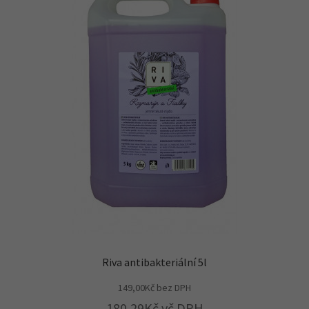
Riva antibakteriální 5l
149,00
Kč
bez DPH
180,29
Kč
vč DPH