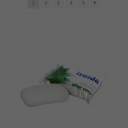
Náhradní plnění
1
2
3
4
5
O firmě
Obchodní podmínky
Pokladna