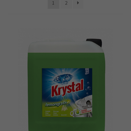
Náhradní plnění
1
2
O firmě
Obchodní podmínky
Pokladna