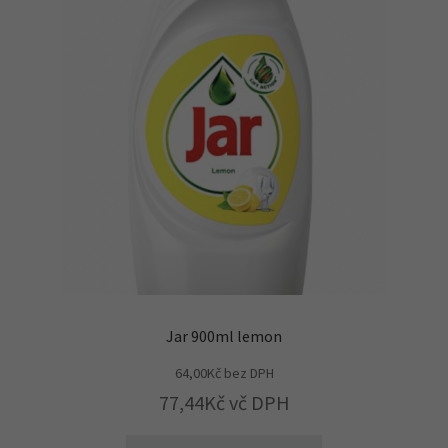
Jar 900ml lemon
64,00
Kč
bez DPH
77,44
Kč
vč DPH