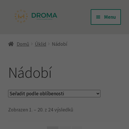
Přeskočit
Přejít
Menu
na
k
navigaci
obsahu
Úvodní stránka
webu
Domů
Úklid
Nádobí
Doprava
Nádobí
Kontakty
Košík
Zobrazen 1. – 20. z 24 výsledků
Můj účet