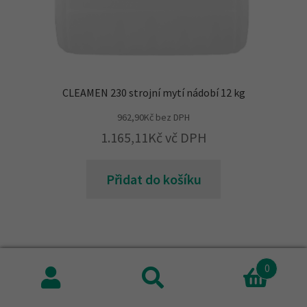
CLEAMEN 230 strojní mytí nádobí 12 kg
962,90
Kč
bez DPH
1.165,11
Kč
vč DPH
Přidat do košíku
0
Hledat:
Hledat