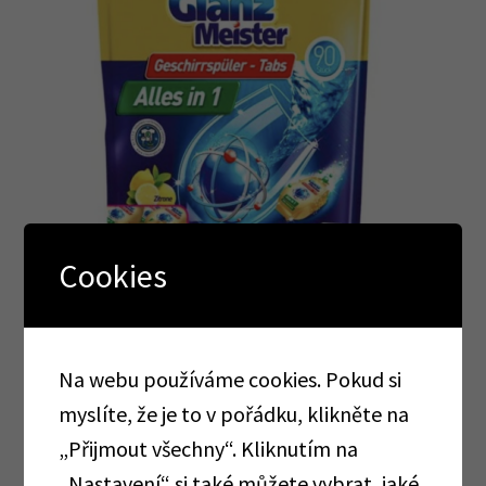
Cookies
Na webu používáme cookies. Pokud si
Glanz Meister tablety do myčky 90 ks
myslíte, že je to v pořádku, klikněte na
219,00
Kč
bez DPH
„Přijmout všechny“. Kliknutím na
264,99
Kč
vč DPH
„Nastavení“ si také můžete vybrat, jaké