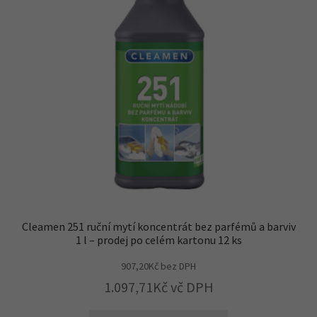
Cleamen 251 ruční mytí koncentrát bez parfémů a barviv
1 l – prodej po celém kartonu 12 ks
907,20
Kč
bez DPH
1.097,71
Kč
vč DPH