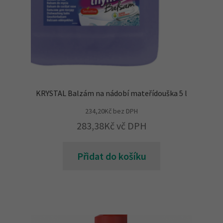
KRYSTAL Balzám na nádobí mateřídouška 5 l
234,20
Kč
bez DPH
283,38
Kč
vč DPH
Přidat do košíku