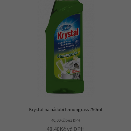
Krystal na nádobí lemongrass 750ml
40,00
Kč
bez DPH
48,40
Kč
vč DPH