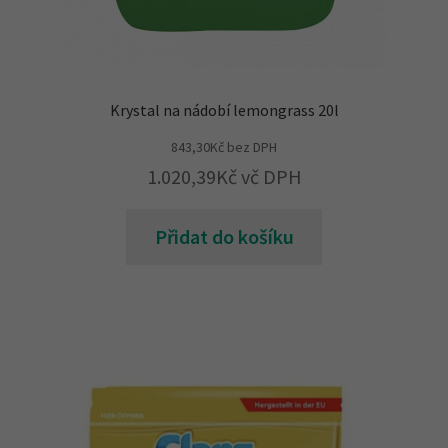
Krystal na nádobí lemongrass 20l
843,30
Kč
bez DPH
1.020,39
Kč
vč DPH
Přidat do košíku