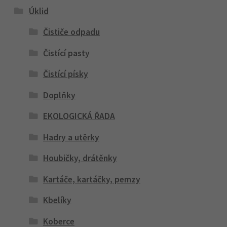
Úklid
Čističe odpadu
Čistící pasty
Čistící písky
Doplňky
EKOLOGICKÁ ŘADA
Hadry a utěrky
Houbičky, drátěnky
Kartáče, kartáčky, pemzy
Kbelíky
Koberce