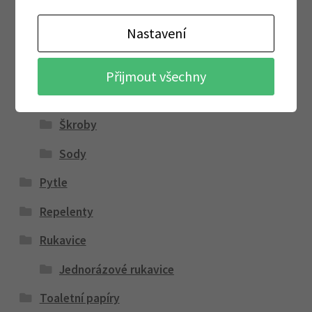
Aviváže
Nastavení
Na skvrny
Prací gely
Přijmout všechny
Prací prášky
Škroby
Sody
Pytle
Repelenty
Rukavice
Jednorázové rukavice
Toaletní papíry