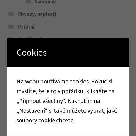
Šampony
Obvazy, náplasti
Ostatní
Osvěžovače
Cookies
Papírové role a ručníky
Papírové ubrousky
Péče o zuby
Na webu používáme cookies. Pokud si
Zubní kartáčky
myslíte, že je to v pořádku, klikněte na
„Přijmout všechny“. Kliknutím na
Zubní pasty
„Nastavení“ si také můžete vybrat, jaké
Peodoranty, vůně do bot
soubory cookie chcete.
Praní