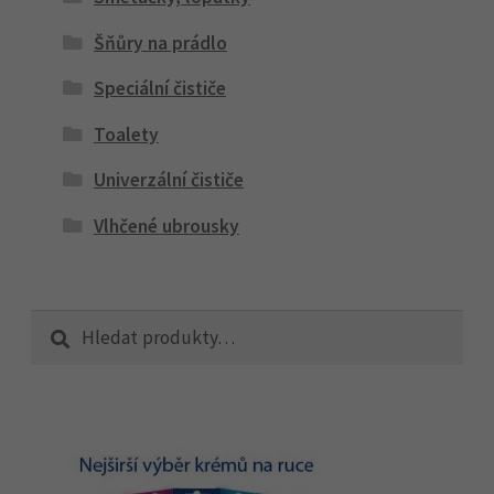
Šňůry na prádlo
Speciální čističe
Toalety
Univerzální čističe
Vlhčené ubrousky
Hledat:
Hledat