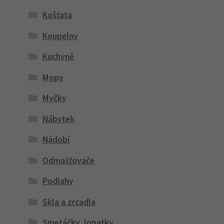
Košťata
Koupelny
Kuchyně
Mopy
Myčky
Nábytek
Nádobí
Odmašťovače
Podlahy
Skla a zrcadla
Smetáčky, lopatky