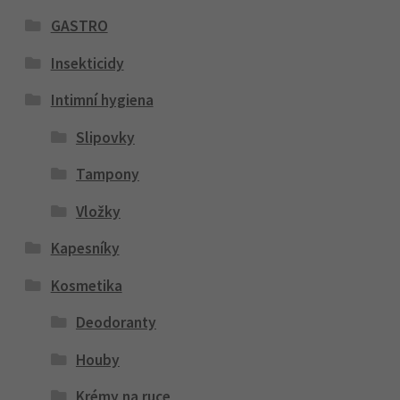
GASTRO
Insekticidy
Intimní hygiena
Slipovky
Tampony
Vložky
Kapesníky
Kosmetika
Deodoranty
Houby
Krémy na ruce