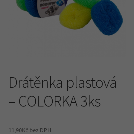
Náhradní plnění
O firmě
Obchodní podmínky
Pokladna
Drátěnka plastová
– COLORKA 3ks
11,90
Kč
bez DPH