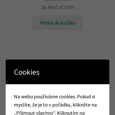
38,48
Kč
vč DPH
Přidat do košíku
Cookies
Kategorie produktu
AKCE
Na webu používáme cookies. Pokud si
TOTÁLNÍ VÝPRODEJ
myslíte, že je to v pořádku, klikněte na
„Přijmout všechny“. Kliknutím na
AKCE CORMEN