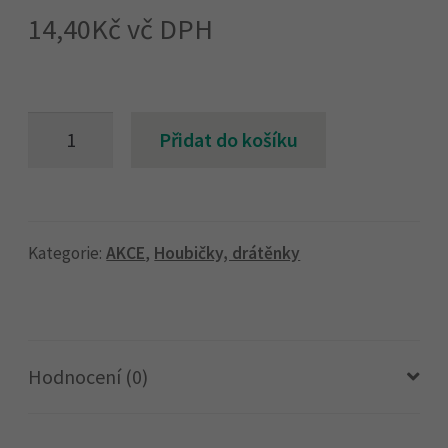
14,40
Kč
vč DPH
Drátěnka
Přidat do košíku
plastová
-
COLORKA
3ks
Kategorie:
AKCE
,
Houbičky, drátěnky
množství
Hodnocení (0)