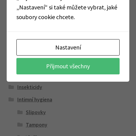
„Nastavení“ si také můžete vybrat, jaké
Alobaly, pečící papíry, sáčky, folie
soubory cookie chcete.
Cormen
Dárkové sady
Nastavení
Dávkovače a zásobníky
Dezinfekce a ochranné pomůcky
Přijmout všechny
GASTRO
Insekticidy
Intimní hygiena
Slipovky
Tampony