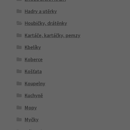
Hadry a utěrky
Houbičky, drátěnky
Kartáče, kartáčky, pemzy
Kbelíky
Koberce
Košťata
Koupelny
Kuchyně
Mopy
Myčky