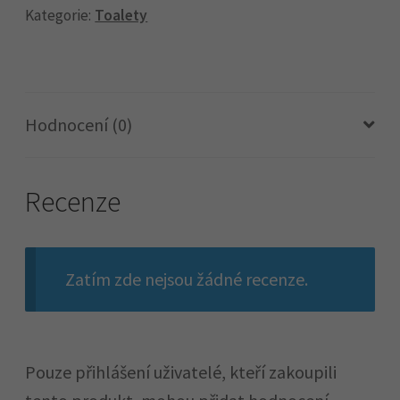
citrus
Kategorie:
Toalety
750ml
množství
Hodnocení (0)
Recenze
Zatím zde nejsou žádné recenze.
Pouze přihlášení uživatelé, kteří zakoupili