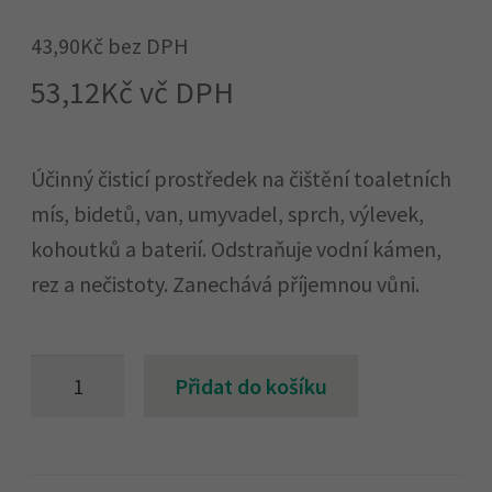
43,90
Kč
bez DPH
53,12
Kč
vč DPH
Účinný čisticí prostředek na čištění toaletních
mís, bidetů, van, umyvadel, sprch, výlevek,
kohoutků a baterií. Odstraňuje vodní kámen,
rez a nečistoty. Zanechává příjemnou vůni.
FIXINELA
Přidat do košíku
wc
gel
–