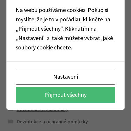
Na webu používáme cookies. Pokud si
Kategorie produktu
myslíte, že je to v pořádku, klikněte na
„Přijmout všechny“. Kliknutím na
AKCE
„Nastavení“ si také můžete vybrat, jaké
soubory cookie chcete.
TOTÁLNÍ VÝPRODEJ
AKCE CORMEN
Alobaly, pečící papíry, sáčky, folie
Nastavení
Cormen
Přijmout všechny
Dárkové sady
Dávkovače a zásobníky
Dezinfekce a ochranné pomůcky