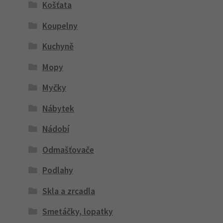
Košťata
Koupelny
Kuchyně
Mopy
Myčky
Nábytek
Nádobí
Odmašťovače
Podlahy
Skla a zrcadla
Smetáčky, lopatky