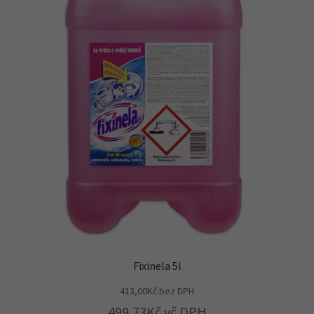
Fixinela 5l
413,00
Kč
bez DPH
499,73
Kč
vč DPH