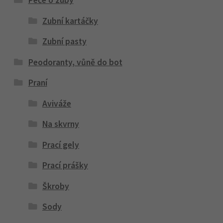
Péče o zuby
Zubní kartáčky
Zubní pasty
Peodoranty, vůně do bot
Praní
Aviváže
Na skvrny
Prací gely
Prací prášky
Škroby
Sody