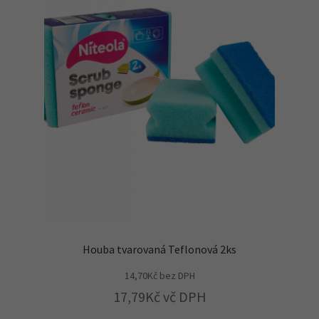
Houba tvarovaná Teflonová 2ks
14,70
Kč
bez DPH
17,79
Kč
vč DPH