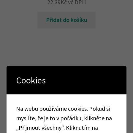
22,39
Kč
vč DPH
Přidat do košíku
Kategorie produktu
Cookies
AKCE
Na webu používáme cookies. Pokud si
TOTÁLNÍ VÝPRODEJ
myslíte, že je to v pořádku, klikněte na
AKCE CORMEN
„Přijmout všechny“. Kliknutím na