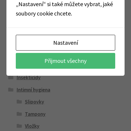
„Nastavení“ si také můžete vybrat, jaké
Alobaly, pečící papíry, sáčky, folie
soubory cookie chcete.
Cormen
Dárkové sady
Dávkovače a zásobníky
Nastavení
Dezinfekce a ochranné pomůcky
Přijmout všechny
GASTRO
Insekticidy
Intimní hygiena
Slipovky
Tampony
Vložky