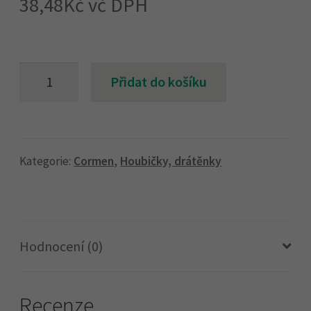
38,48
Kč
vč DPH
Houba
Přidat do košíku
6x15cm
zelený
pad
5ks
Kategorie:
Cormen
,
Houbičky, drátěnky
množství
Hodnocení (0)
Recenze