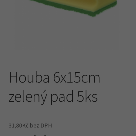
Náhradní plnění
O firmě
Obchodní podmínky
Pokladna
Houba 6x15cm
zelený pad 5ks
31,80
Kč
bez DPH