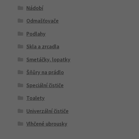
Nádobí
Odmašťovače
Podlahy
Skla a zrcadla
Smetáčky, lopatky
Šňůry na prádlo
Speciální čističe
Toalety
Univerzální čističe
Vlhčené ubrousky