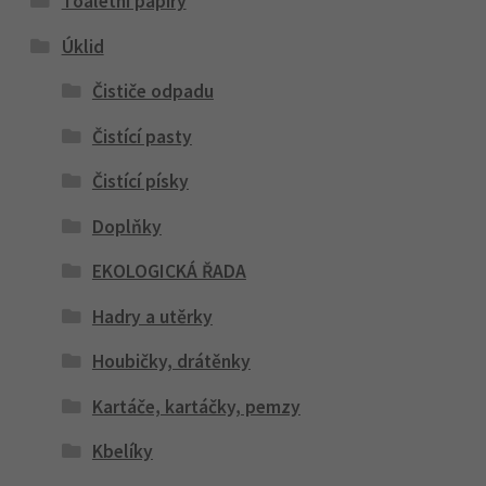
Toaletní papíry
Úklid
Čističe odpadu
Čistící pasty
Čistící písky
Doplňky
EKOLOGICKÁ ŘADA
Hadry a utěrky
Houbičky, drátěnky
Kartáče, kartáčky, pemzy
Kbelíky