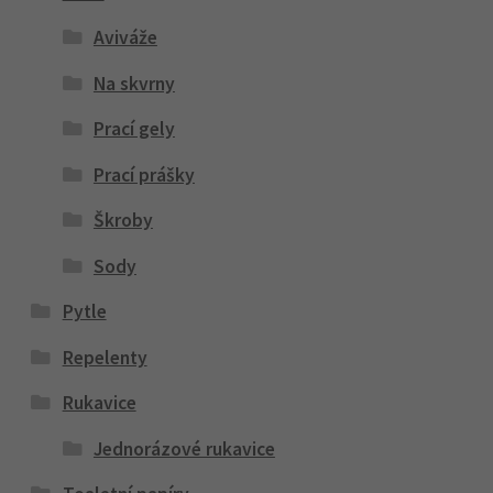
Aviváže
Na skvrny
Prací gely
Prací prášky
Škroby
Sody
Pytle
Repelenty
Rukavice
Jednorázové rukavice