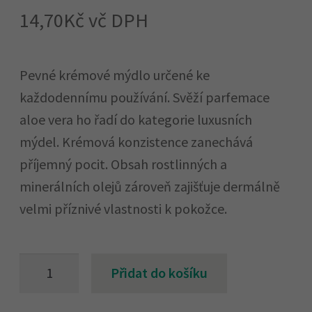
14,70
Kč
vč DPH
​Pevné krémové mýdlo určené ke
každodennímu používání. Svěží parfemace
aloe vera ho řadí do kategorie luxusních
mýdel. Krémová konzistence zanechává
příjemný pocit. Obsah rostlinných a
minerálních olejů zároveň zajišťuje dermálně
velmi příznivé vlastnosti k pokožce.
Isolda
Přidat do košíku
pevné
mýdlo