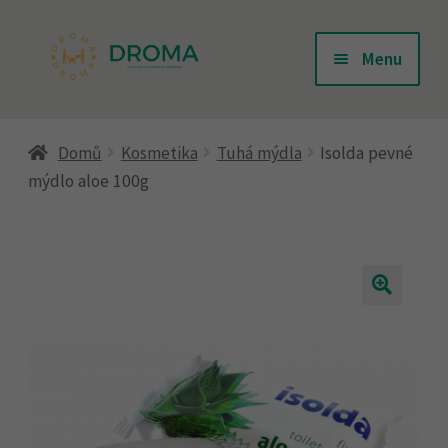
Přeskočit
Přejít
Menu
na
k
navigaci
obsahu
Úvodní stránka
webu
Domů
Kosmetika
Tuhá mýdla
Isolda pevné
mýdlo aloe 100g
Doprava
Kontakty
Košík
Můj účet