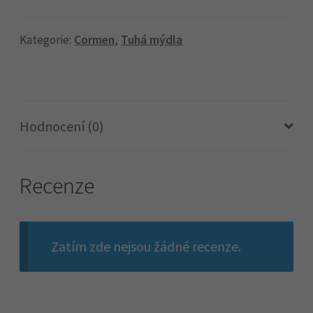
aloe
100g
Kategorie:
Cormen
,
Tuhá mýdla
množství
Hodnocení (0)
Recenze
Zatím zde nejsou žádné recenze.