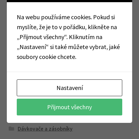
Na webu používáme cookies. Pokud si
Kategorie produktu
myslíte, že je to v pořádku, klikněte na
„Přijmout všechny“. Kliknutím na
„Nastavení“ si také můžete vybrat, jaké
AKCE
soubory cookie chcete.
TOTÁLNÍ VÝPRODEJ
AKCE CORMEN
Nastavení
Alobaly, pečící papíry, sáčky, folie
Cormen
Přijmout všechny
Dárkové sady
Dávkovače a zásobníky