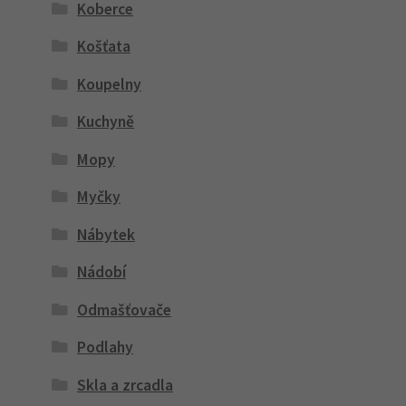
Koberce
Košťata
Koupelny
Kuchyně
Mopy
Myčky
Nábytek
Nádobí
Odmašťovače
Podlahy
Skla a zrcadla