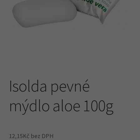
Náhradní plnění
O firmě
Obchodní podmínky
Pokladna
Isolda pevné
mýdlo aloe 100g
12,15
Kč
bez DPH