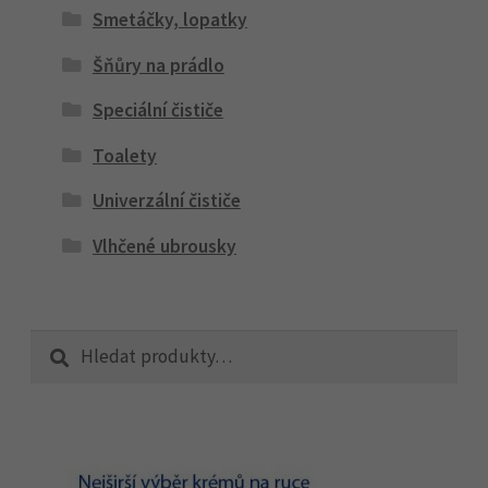
Smetáčky, lopatky
Šňůry na prádlo
Speciální čističe
Toalety
Univerzální čističe
Vlhčené ubrousky
Hledat:
Hledat