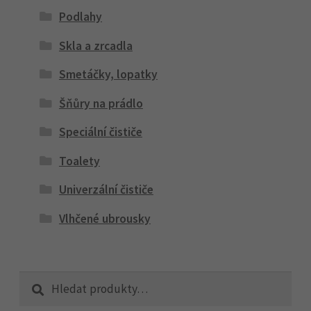
Podlahy
Skla a zrcadla
Smetáčky, lopatky
Šňůry na prádlo
Speciální čističe
Toalety
Univerzální čističe
Vlhčené ubrousky
Hledat:
Hledat