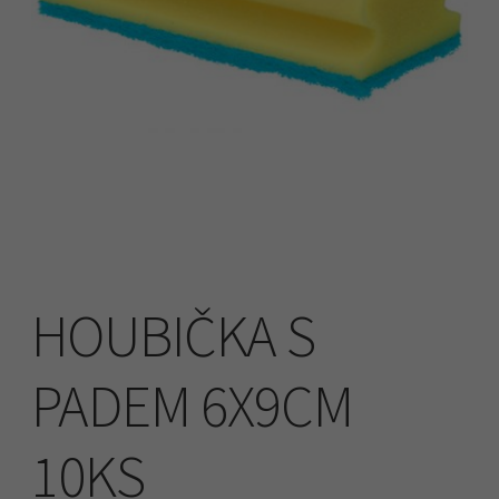
Náhradní plnění
O firmě
Obchodní podmínky
Pokladna
HOUBIČKA S
PADEM 6X9CM
10KS