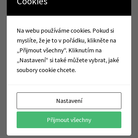
Cookies
Na webu používáme cookies. Pokud si
myslíte, že je to v pořádku, klikněte na
„Přijmout všechny“. Kliknutím na
Kategorie produktu
„Nastavení“ si také můžete vybrat, jaké
soubory cookie chcete.
AKCE
TOTÁLNÍ VÝPRODEJ
Nastavení
AKCE CORMEN
Alobaly, pečící papíry, sáčky, folie
Přijmout všechny
Cormen