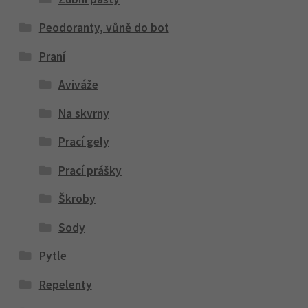
Peodoranty, vůně do bot
Praní
Aviváže
Na skvrny
Prací gely
Prací prášky
Škroby
Sody
Pytle
Repelenty