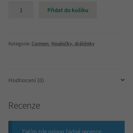
HOUBIČKA
Přidat do košíku
S
PADEM
6X9CM
10KS
Kategorie:
Cormen
,
Houbičky, drátěnky
množství
Hodnocení (0)
Recenze
Zatím zde nejsou žádné recenze.