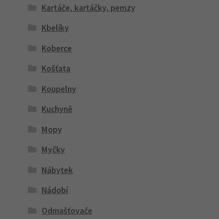
Kartáče, kartáčky, pemzy
Kbelíky
Koberce
Košťata
Koupelny
Kuchyně
Mopy
Myčky
Nábytek
Nádobí
Odmašťovače