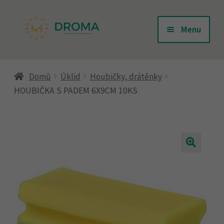
Přeskočit
Přejít
Menu
na
k
navigaci
obsahu
Úvodní stránka
webu
Domů
Úklid
Houbičky, drátěnky
HOUBIČKA S PADEM 6X9CM 10KS
Doprava
Kontakty
Košík
Můj účet