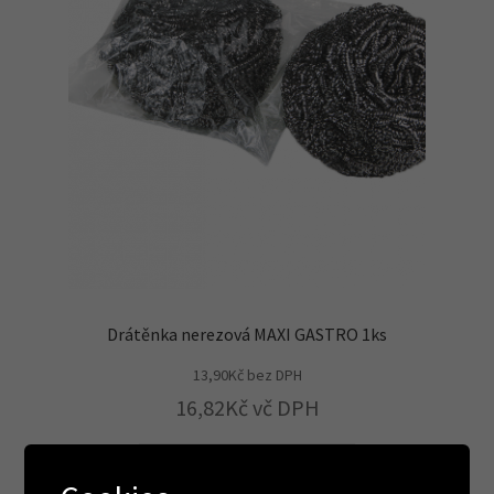
Drátěnka nerezová MAXI GASTRO 1ks
13,90
Kč
bez DPH
16,82
Kč
vč DPH
Přidat do košíku