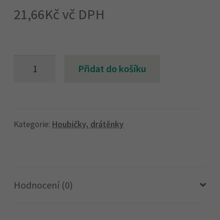
21,66
Kč
vč DPH
Houba
Přidat do košíku
na
nádobí
TWIN
2ks
Kategorie:
Houbičky, drátěnky
množství
Hodnocení (0)