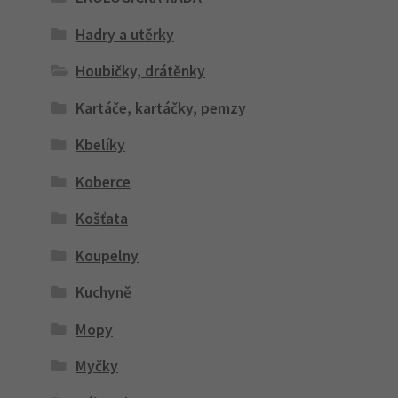
Hadry a utěrky
Houbičky, drátěnky
Kartáče, kartáčky, pemzy
Kbelíky
Koberce
Košťata
Koupelny
Kuchyně
Mopy
Myčky