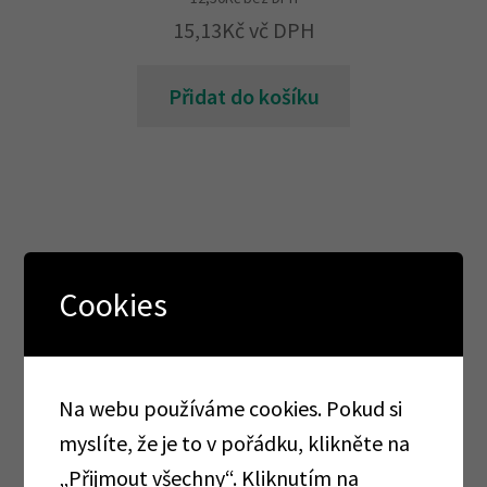
15,13
Kč
vč DPH
Přidat do košíku
Cookies
Kategorie produktu
AKCE
Na webu používáme cookies. Pokud si
TOTÁLNÍ VÝPRODEJ
myslíte, že je to v pořádku, klikněte na
„Přijmout všechny“. Kliknutím na
AKCE CORMEN