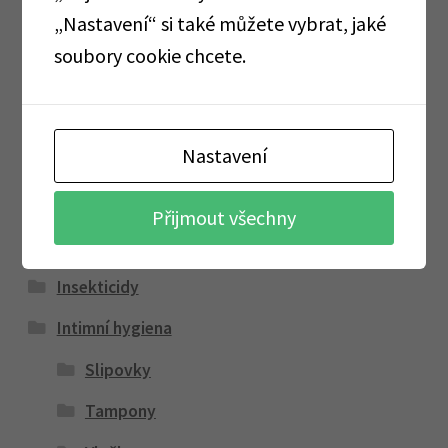
„Nastavení“ si také můžete vybrat, jaké
Alobaly, pečící papíry, sáčky, folie
soubory cookie chcete.
Cormen
Dárkové sady
Nastavení
Dávkovače a zásobníky
Dezinfekce a ochranné pomůcky
Přijmout všechny
GASTRO
Insekticidy
Intimní hygiena
Slipovky
Tampony