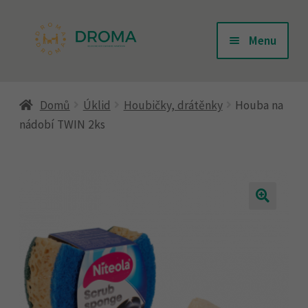
Přeskočit
Přejít
Menu
na
k
navigaci
obsahu
Úvodní stránka
webu
Domů
Úklid
Houbičky, drátěnky
Houba na
nádobí TWIN 2ks
Doprava
Kontakty
Košík
Můj účet