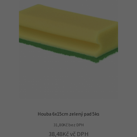
Houba 6x15cm zelený pad 5ks
31,80
Kč
bez DPH
38,48
Kč
vč DPH