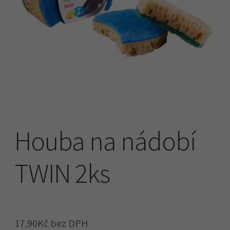
Náhradní plnění
O firmě
Obchodní podmínky
Pokladna
Houba na nádobí
TWIN 2ks
17,90
Kč
bez DPH