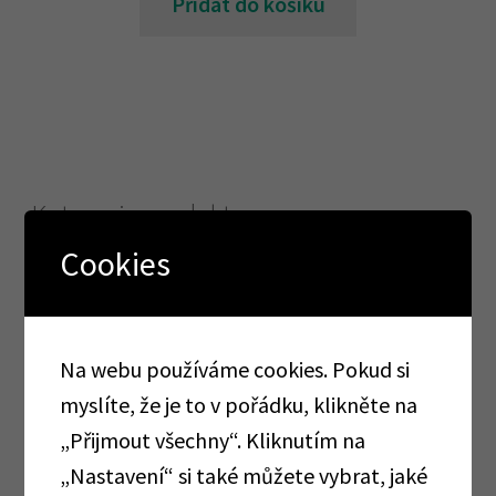
Přidat do košíku
Kategorie produktu
Cookies
AKCE
TOTÁLNÍ VÝPRODEJ
Na webu používáme cookies. Pokud si
AKCE CORMEN
myslíte, že je to v pořádku, klikněte na
„Přijmout všechny“. Kliknutím na
Alobaly, pečící papíry, sáčky, folie
„Nastavení“ si také můžete vybrat, jaké
Cormen