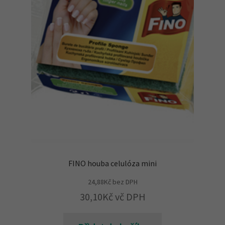
FINO houba celulóza mini
24,88
Kč
bez DPH
30,10
Kč
vč DPH