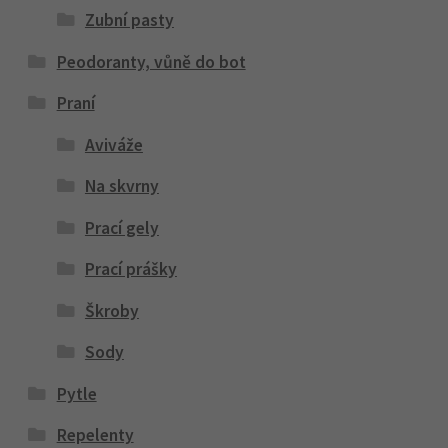
Zubní pasty
Peodoranty, vůně do bot
Praní
Aviváže
Na skvrny
Prací gely
Prací prášky
Škroby
Sody
Pytle
Repelenty