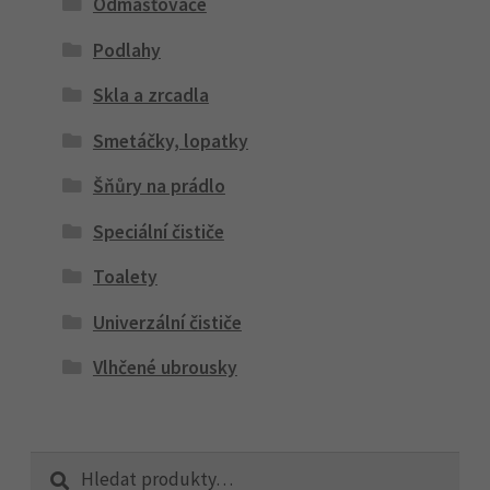
Odmašťovače
Podlahy
Skla a zrcadla
Smetáčky, lopatky
Šňůry na prádlo
Speciální čističe
Toalety
Univerzální čističe
Vlhčené ubrousky
Hledat:
Hledat