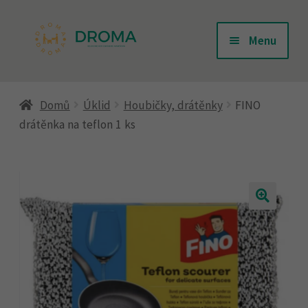
Přeskočit
Přejít
Menu
na
k
navigaci
obsahu
Úvodní stránka
webu
Domů
Úklid
Houbičky, drátěnky
FINO
drátěnka na teflon 1 ks
Doprava
Kontakty
Košík
Můj účet