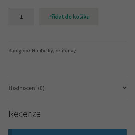
FINO
Přidat do košíku
drátěnka
na
teflon
1
Kategorie:
Houbičky, drátěnky
ks
množství
Hodnocení (0)
Recenze