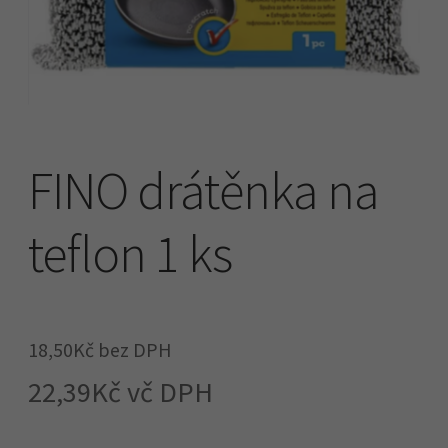
Náhradní plnění
O firmě
Obchodní podmínky
FINO drátěnka na
Pokladna
teflon 1 ks
18,50
Kč
bez DPH
22,39
Kč
vč DPH