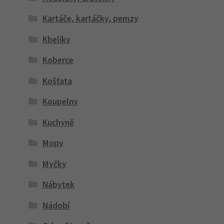
Kartáče, kartáčky, pemzy
Kbelíky
Koberce
Košťata
Koupelny
Kuchyně
Mopy
Myčky
Nábytek
Nádobí